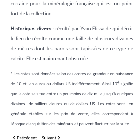
certaine pour la minéralogie française qui est un point
fort de la collection.
Historique, divers :
récolté par Yvan Elissalde qui décrit
le lieu de récolte comme une faille de plusieurs dizaines
de mètres dont les parois sont tapissées de ce type de
calcite. Elle est maintenant obstruée.
* Les cotes sont données selon des ordres de grandeur en puissance
4
de 10 et en euros ou dollars US indifféremment. Ainsi 10
signifie
que la cote se situe entre un peu moins de dix mille jusqu'à quelques
dizaines de milliers d’euros ou de dollars US. Les cotes sont en
générale établies sur les prix de vente, elles correspondent à
l’époque d’acquisition des minéraux et peuvent fluctuer par la suite.
Article précédent : Alabandite (7X6X2cm)
Article suivant : Pseudomorphose aragonite en ca
Précédent
Suivant