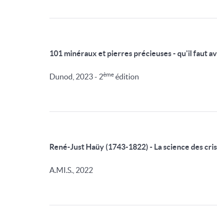
101 minéraux et pierres précieuses - qu'il faut av
ème
Dunod, 2023 - 2
édition
René-Just Haüy (1743-1822) - La science des cri
A.MI.S., 2022