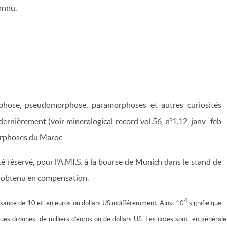
onnu.
hose, pseudomorphose, paramorphoses et autres curiosités
ernièrement (voir mineralogical record vol.56, n°1.12, janv–feb
morphoses du Maroc
é réservé, pour l’A.MI.S. à la bourse de Munich dans le stand de
é obtenu en compensation.
4
ssance de 10 et en euros ou dollars US indifféremment. Ainsi 10
signifie que
ques dizaines de milliers d’euros ou de dollars US. Les cotes sont en générale 