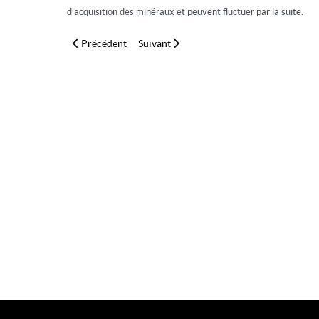
d’acquisition des minéraux et peuvent fluctuer par la suite.
Article précédent : Geocronite - Jordanite (9x9x8cm)
Article suivant : Calcite (25x22x16cm)
Précédent
Suivant