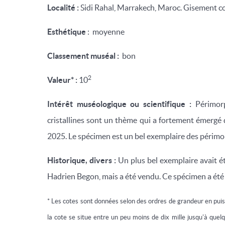
Localité :
Sidi Rahal, Marrakech, Maroc. Gisement c
Esthétique
: moyenne
Classement muséal :
bon
2
Valeur* :
10
Intérêt muséologique ou scientifique :
Périmorp
cristallines sont un thème qui a fortement émergé d
2025. Le spécimen est un bel exemplaire des péri
Historique, divers :
Un plus bel exemplaire avait ét
Hadrien Begon, mais a été vendu. Ce spécimen a ét
* Les cotes sont données selon des ordres de grandeur en pui
la cote se situe entre un peu moins de dix mille jusqu'à quel