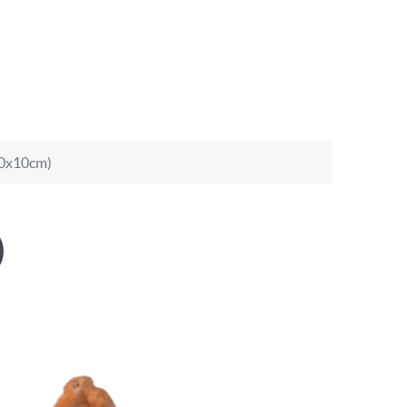
10x10cm)
)