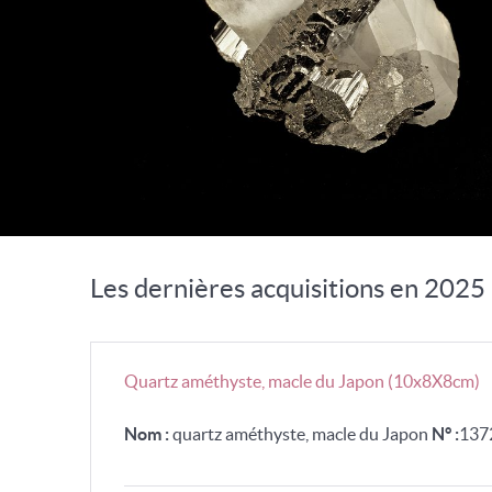
Les dernières acquisitions en 2025
Quartz améthyste, macle du Japon (10x8X8cm)
Nom :
quartz améthyste, macle du Japon
N° :
137